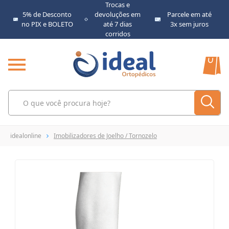
Trocas e
5% de Desconto
devoluções em
Parcele em até
no PIX e BOLETO
até 7 dias
3x sem juros
corridos
idealonline
Imobilizadores de Joelho / Tornozelo