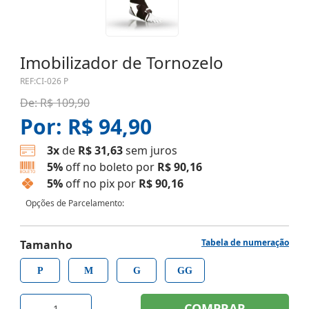
Imobilizador de Tornozelo
REF:
CI-026 P
De:
R$ 109,90
Por:
R$ 94,90
3x
de
R$ 31,63
sem juros
5%
off no boleto por
R$ 90,16
5%
off no pix por
R$ 90,16
Opções de Parcelamento:
Tabela de numeração
Tamanho
P
M
G
GG
COMPRAR