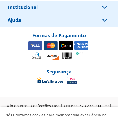
Institucional
Ajuda
Formas de Pagamento
Segurança
Win do Brasil Confecções Ltda | CNPJ: 00.573.232/0001-39 |
Rua Barra Bonita, 131, São Paulo - SP, 03073-040 ANVISA: AF
Nós utilizamos cookies para melhorar sua experiência no
Nº 8.04.537-8 | Responsável Técnica: Dra. Graziele Cristina