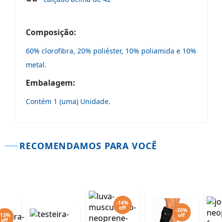
Composição:
60% clorofibra, 20% poliéster, 10% poliamida e 10%
metal.
Embalagem:
Contém 1 (uma) Unidade.
RECOMENDAMOS PARA VOCÊ
-14%
off
-30%
-13%
off
off