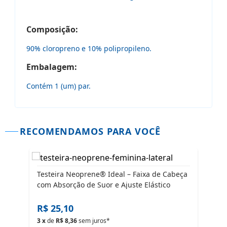
Composição:
90% cloropreno e 10% polipropileno.
Embalagem:
Contém 1 (um) par.
RECOMENDAMOS PARA VOCÊ
-13%
off
Testeira Neoprene® Ideal – Faixa de Cabeça
com Absorção de Suor e Ajuste Elástico
Corr
R$ 25,10
Disc
De
R
3 x
de
R$ 8,36
sem juros*