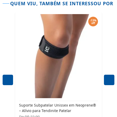
QUEM VIU, TAMBÉM SE INTERESSOU POR
-30%
-13%
off
off
são
Joel
Pate
De
R
Por
3 x
d
Suporte Subpatelar Unissex em Neoprene®
– Alívio para Tendinite Patelar
De
R$ 22,90