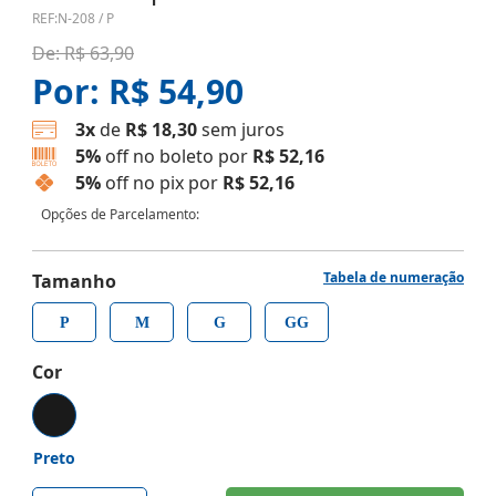
REF:
N-208 / P
De:
R$ 63,90
Por:
R$ 54,90
3x
de
R$ 18,30
sem juros
5%
off no boleto por
R$ 52,16
5%
off no pix por
R$ 52,16
Opções de Parcelamento:
Tabela de numeração
Tamanho
P
M
G
GG
Cor
Preto