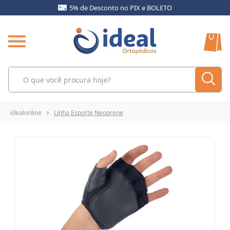
5% de Desconto no PIX e BOLETO
idealonline
Linha Esporte Neoprene