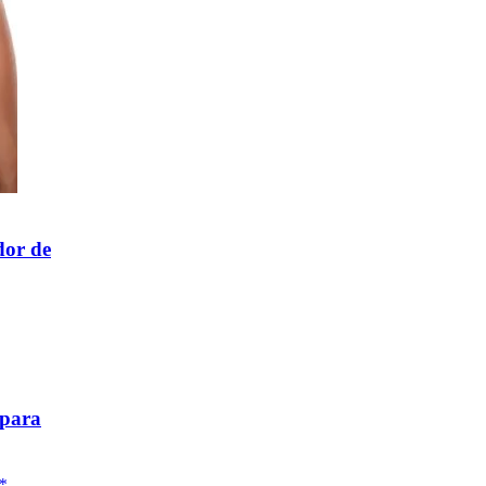
dor de
 para
*