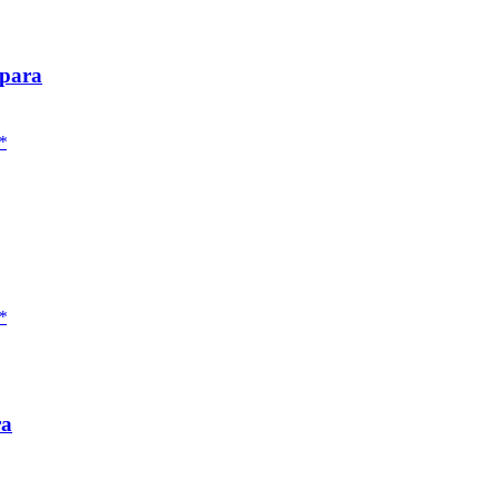
 para
*
*
ra