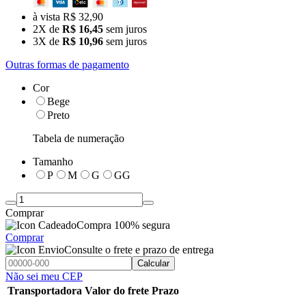
à vista R$ 32,90
2X de
R$ 16,45
sem juros
3X de
R$ 10,96
sem juros
Outras formas de pagamento
Cor
Bege
Preto
Tabela de numeração
Tamanho
P
M
G
GG
Comprar
Compra 100% segura
Comprar
Consulte o frete e prazo de entrega
Calcular
Não sei meu CEP
Transportadora
Valor do frete
Prazo