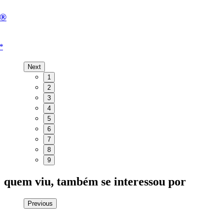
e®
*
Next
1
2
3
4
5
6
7
8
9
quem viu, também se interessou por
Previous