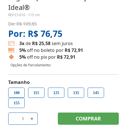
Ideal®
REF:
CI-010 - 115 cm
De:
R$ 109,65
Por:
R$ 76,75
3x
de
R$ 25,58
sem juros
5%
off no boleto por
R$ 72,91
5%
off no pix por
R$ 72,91
Opções de Parcelamento:
Tamanho
100
115
125
135
145
155
COMPRAR