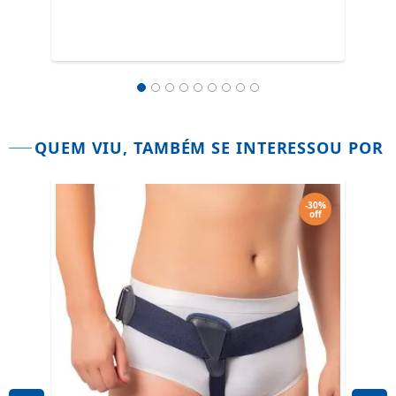
QUEM VIU, TAMBÉM SE INTERESSOU POR
-30%
-30%
off
off
Cint
Conf
De
R
Por
3 x
d