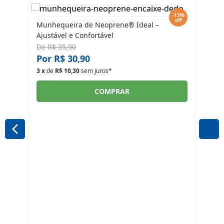
-30%
-13%
off
off
Munhequeira de Neoprene® Ideal –
Ajustável e Confortável
De
R$ 35,90
Por R$ 30,90
3 x
de
R$ 10,30
sem juros*
COMPRAR
Munh
de P
De
R
Por
3 x
d