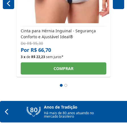
a
Cinta para Hérnia Inguinal - Segurança
Conforto e Ajustável Ideal®
De
R$ 95,30
Por R$ 66,70
3 x
de
R$ 22,23
sem juros*
COMPRAR
Anos de Tradição
Há mais de 80 anos atuando no
mercado brasileiro