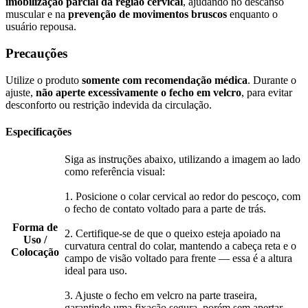
imobilização parcial da região cervical
, ajudando no descanso
muscular e na
prevenção de movimentos bruscos
enquanto o
usuário repousa.
Precauções
Utilize o produto
somente com recomendação médica
. Durante o
ajuste,
não aperte excessivamente o fecho em velcro
, para evitar
desconforto ou restrição indevida da circulação.
Especificações
Siga as instruções abaixo, utilizando a imagem ao lado
como referência visual:
1. Posicione o colar cervical ao redor do pescoço, com
o fecho de contato voltado para a parte de trás.
Forma de
2. Certifique-se de que o queixo esteja apoiado na
Uso /
curvatura central do colar, mantendo a cabeça reta e o
Colocação
campo de visão voltado para frente — essa é a altura
ideal para uso.
3. Ajuste o fecho em velcro na parte traseira,
garantindo uma fixação segura, porém sem apertar