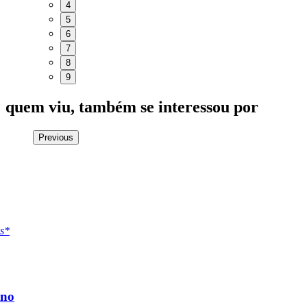
4
5
6
7
8
9
quem viu, também se interessou por
Previous
s*
rno