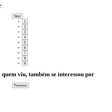
*
Next
1
2
3
4
5
6
7
8
9
quem viu, também se interessou por
Previous