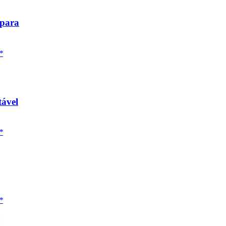
 para
*
tável
*
*