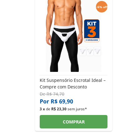
-6% off
Kit Suspensório Escrotal Ideal –
Compre com Desconto
De
R$ 74,70
Por R$ 69,90
3 x
de
R$ 23,30
sem juros*
COMPRAR