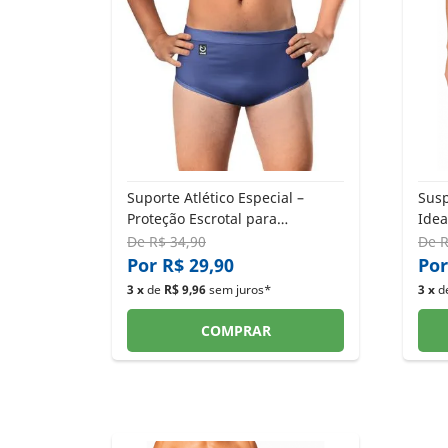
Suporte Atlético Especial –
Susp
Proteção Escrotal para
Idea
Atividades Físicas
Pós-
De
R$ 34,90
De
R
Por R$ 29,90
Por
3 x
de
R$ 9,96
sem juros*
3 x
d
COMPRAR