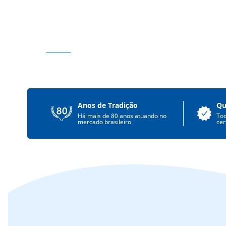
Anos de Tradição
Qu
Há mais de 80 anos atuando no
To
mercado brasileiro
cer