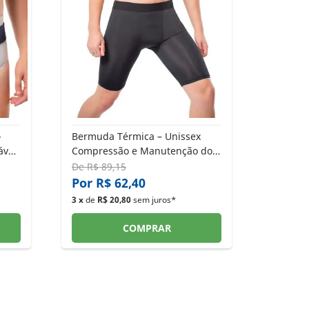
-
Bermuda Térmica – Unissex
ável
Compressão e Manutenção do
Aquecimento Ideal®
De
R$ 89,15
Por R$ 62,40
3 x
de
R$ 20,80
sem juros*
COMPRAR