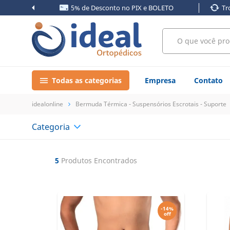
s
5% de Desconto no PIX e BOLETO
Tr
Todas as categorias
Empresa
Contato
idealonline
Bermuda Térmica - Suspensórios Escrotais - Suporte
Categoria
5
Produtos Encontrados
-14%
off