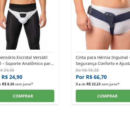
ensório Escrotal Versátil
Cinta para Hérnia Inguinal 
l – Suporte Anatômico para
Segurança Conforto e Ajust
Cirúrgico e Atividades
Ideal®
$ 29,90
De
R$ 95,30
 R$ 24,90
Por R$ 66,70
e
R$ 8,30
sem juros*
3 x
de
R$ 22,23
sem juros*
COMPRAR
COMPRAR